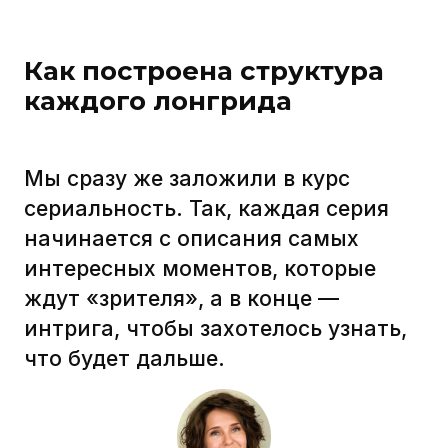
Чтобы читатели сопереживали
герою и вовлекались
эмоционально.
Примеры переписок и диалогов
Чтобы читатели понимали, как это
могло быть в реальной жизни.
Сюжет развивается, отношения
героев меняются…
Практическое задание в конце
Чтобы сразу приземлить
на практику то, что читатели
только что усвоили.