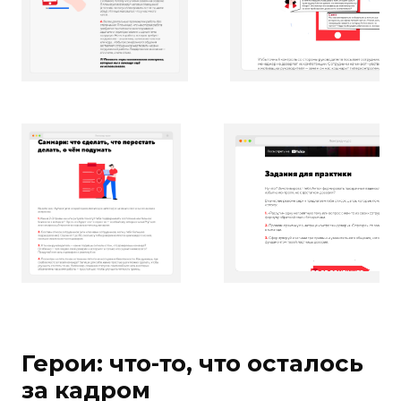
подростков 11 и 14 лет, и так как
он половину недели работает
из дома, то частенько играет
с ними в приставку в перерывах.
Неуемный оптимист. Игорь
и Антон — близкие друзья.
Марина Войтович
Тру-главред
Много шутили в текстах
и иллюстрациях