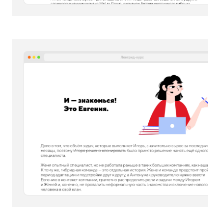
Как построена структура
каждого лонгрида
Мы сразу же заложили в курс
сериальность. Так, каждая серия
начинается с описания самых
интересных моментов, которые
ждут «зрителя», а в конце —
интрига, чтобы захотелось узнать,
что будет дальше.