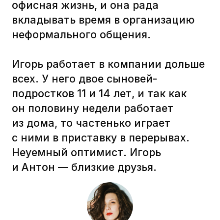
Пасхалки в иллюстрациях
В оформлении лонгридов
множество пасхалок :) Пасхалки —
это то, что дарит эмоции.
Ты читаешь, учишься, а тут герои
обучения нарисованы в стиле
твоего любимого сериала. Мне
хотелось добавить веселья,
интерактива, не дать читателям
заскучать. А напоминания
о любимых героях сериалов или
фильмов и даже о деятелях
искусства позволили быть