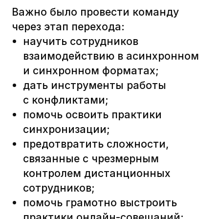
синхронизации;
предотвратить сложности,
связанные с чрезмерным
контролем дистанционных
сотрудников;
помочь грамотно выстроить
практики онлайн-совещаний;
предотвратить выгорание;
…и многое другое.
Чтобы выполнить эти задачи, VK
обратились к Юле Максиной в Тру.
Мы подготовили интервью
с представителями VK и Тру о том,
как шла реализация этого проекта.