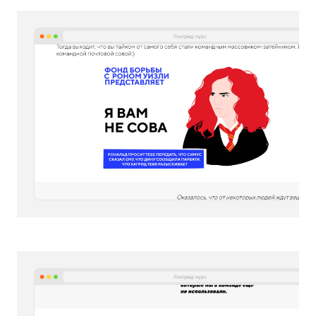
Женя Рига
Тру-иллюстратор
В них я тоже не
удержалась от
пасхалок :-)