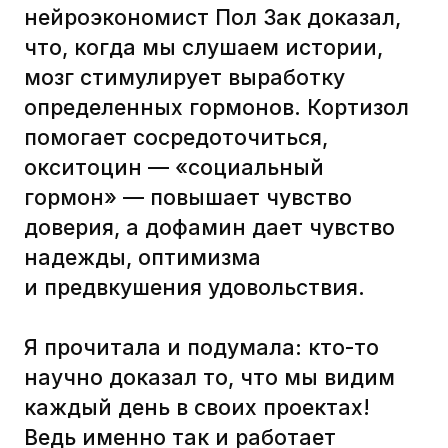
его в обучении.
Мы в Тру любим истории)) Истории
и персонажи в обучающих курсах
помогают сосредоточиться,
усваивать материал и чувствовать,
что обучение — это интересно.
К тому же команды потом
обсуждают повороты сюжета
и используют шутки персонажей :)
В лонгрид-курсе для VK тоже
появились персонажи — Антон
и его команда. Они общаются
в чатах и на созвонах, планируют
общие спринты, сталкиваются
с проблемами в коммуникации,
учатся решать конфликты. Антон