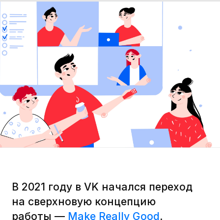
В 2021 году в VK начался переход
на сверхновую концепцию
работы —
Make Really Good
.
Классический офис позади,
дистанционка тоже, на сцене
появляется новый супергерой —
гибрид. Каждая команда
совместно с руководителем