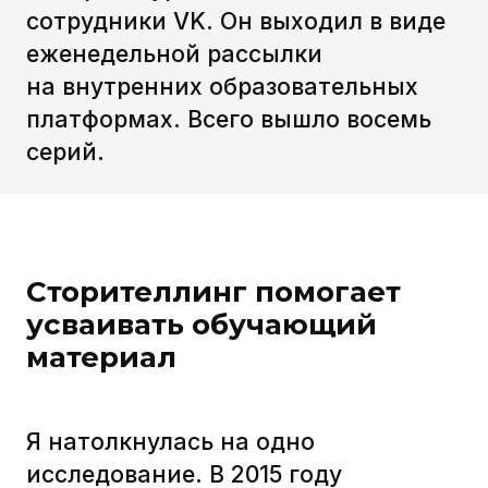
Я натолкнулась на одно
исследование. В 2015 году
нейроэкономист Пол Зак доказал,
что, когда мы слушаем истории,
мозг стимулирует выработку
определенных гормонов. Кортизол
помогает сосредоточиться,
окситоцин — «социальный
гормон» — повышает чувство
доверия, а дофамин дает чувство
надежды, оптимизма
и предвкушения удовольствия.
Я прочитала и подумала: кто-то
научно доказал то, что мы видим
каждый день в своих проектах!
Ведь именно так и работает
сторителлинг, когда мы используем