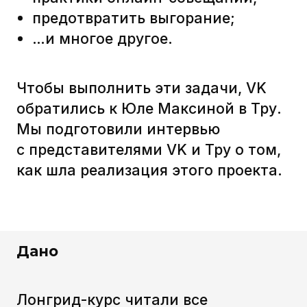
Дано
Лонгрид-курс читали все
сотрудники VK. Он выходил в виде
еженедельной рассылки
на внутренних образовательных
платформах. Всего вышло восемь
серий.
Сторителлинг помогает
усваивать обучающий
материал