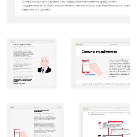
чтобы пораньше пойти бегать
с хаски Арчи
и писать всем
в рабочие чаты
.
Он гиперконтроллер, из-за этого
страдает и он сам, и его команда.
Рад отпустить контроль, но что-то
пока не получается. Ничего,
научится
заставим.
Света по жизни — птица-секретарь
и массовик-затейник. Ей нравится
офисная жизнь, и она рада
вкладывать время в организацию
неформального общения.
Игорь работает в компании дольше
всех. У него двое сыновей-