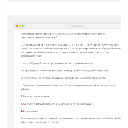
Чтобы герои были живыми,
а сюжет — динамичным,
мы прописывали «закадровую
жизнь» для каждого из них. Да,
мы почти не упоминали ее в тексте,
но благодаря этому становилась
понятна логика поступков каждого
из них.
Например, Оля. Она интроверт,
живет одна. У нее часовой пояс +3
к Москве, поэтому она появляется
на связи раньше всех. Точнее,
появлялась бы, если бы не Антон…
Антон — жаворонок. Он любит лечь
пораньше, чтобы встать пораньше,