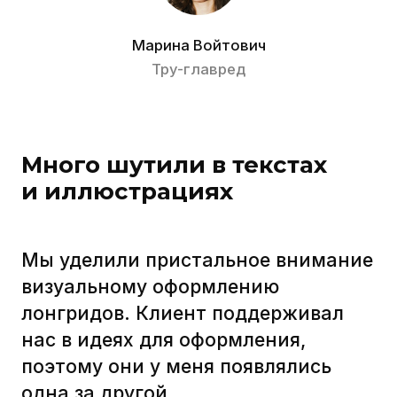
с читателями на одной волне.
Придумывать пасхалки было
довольно весело, а Люнона
и Наташа еле сдерживались, чтобы
не поделиться с командой
очередной иллюстрацией
до выхода новой серии.
Женя Рига
Тру-иллюстратор