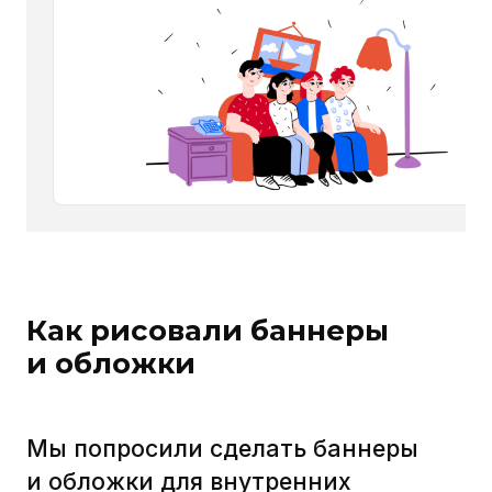
и Люноны с восторгами
Похоже, VK очень понравились
наши иллюстрации к лонгридам :-)