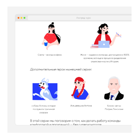
Юля Максина
Автор проекта Тру
В этой серии тебя ждет
Чтобы читатели понимали, о чём
будут читать в этом лонгриде.
Теория
Современная теория с опорой
на исследования. Она могла быть
в тексте, видео или в виде чек-
листа.
Заметки Антона