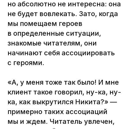
не знаю, персонажи какие-то,
зачем на это время тратить,
вам вообще шашечки или
ехать?»
Не в каждом обучающем
продукте нужна и уместна
целая история с героями.
Достаточно бывает и сеттинга.
Сеттинг — это
сторителлинговая рамка без
героев, какое-то место
для сюжета, некоторый фрейм,
который мы задаем и который
помогает аудитории
структурировать информацию.
Даже если в нём нет героев.