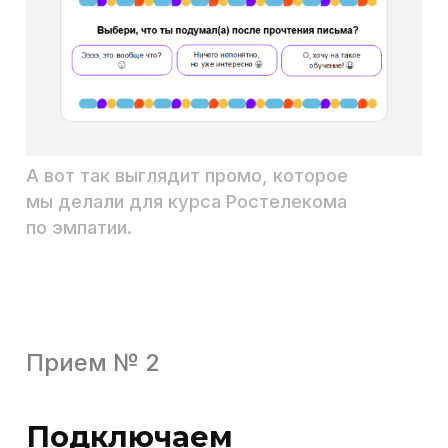
начинают себя ассоциировать
с героями.
«А, у меня тоже так было! И мне
клиент такое говорил, ну-ка, ну-
ка, как выкрутился Никита?» —
примерно таких ассоциаций
мы и ждем. Читатель увлечен,
следит за действием,
примеряет слова и поступки
героев к себе.
Так включается процесс
обучения: тебе интересно, что
дальше, ты переносишь
ситуации на реальный опыт
и лучше запоминаешь
материал.