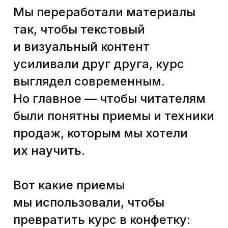
взрослых так не работает. Дети
готовы впитывать, как губки,
без отсылки к своему опыту.
Взрослые же всё воспринимают
через призму своего опыта
(«Нет, так, как
вы рассказываете, работать
не будет») и пользы («Зачем
мне это, что мне это даст?»).
Чтобы сформировать
понимание пользы,
мы помогаем разработать
для курсов целую
промокампанию, рассказывая
за несколько касаний, в чём
выгоды и ценность от обучения
на нашем курсе