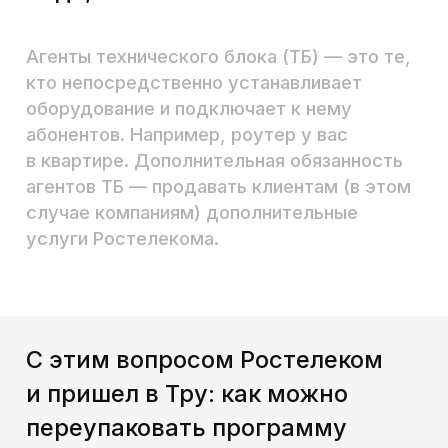
команды технического блока.
Аудитория курса — люди,
которые устанавливают
оборудование и подключают
услуги Ростелекома,
не продавцы и не специалисты
коммерческого блока,
а инженеры и технари.
Курс должен был научить
продавать тех, кто изначально
скептически относится
к продажам как
к «впариванию».
Мы переработали материалы
так, чтобы текстовый
и визуальный контент