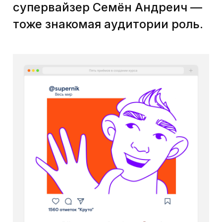
Героев мы используем
довольно часто: это хорошо
работает и вызывает отклик
у обучающихся. Для каждого
курса мы подбираем своих
героев — где-то, как в курсе
по B2B-продажам, хватает
Никиты и супервайзера.
А, например, на курсе
для сервис-менеджеров у нас
было несколько разных героев,
которые были на разных
ступенях иерархии:
руководитель Илья (Илюша!),
старший специалист Алёна,
Максим, который проработал