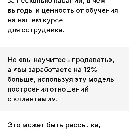
А вот так выглядит промо, которое
мы делали для курса Ростелекома
по эмпатии.
Прием № 2
Подключаем
сторителлинг
В переупаковке этого курса
по B2B-продажам
мы использовали героя,
который сам проходит курс.