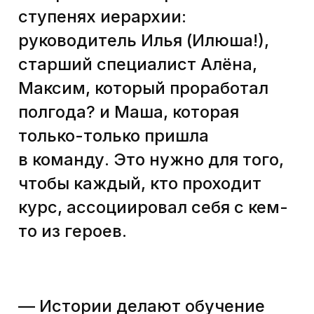
представляла собой
видеоролики с тренером
и несколькими схемами,
которые было сложно
рассмотреть. Курс был
актуален на тот момент.
Но теперича не то что давеча…
Мы решили сделать
рисованный курс, а кроме этого
использовать стилизацию под
посты в соцсетях. Сейчас, когда
все буквально живут
соцсетями, было бы странно это
не использовать.
Так у нас в курсе появились
портреты Никиты, Семёна