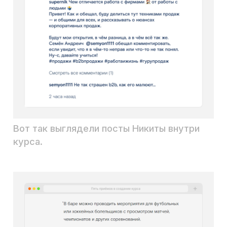
полгода? и Маша, которая
только-только пришла
в команду. Это нужно для того,
чтобы каждый, кто проходит
курс, ассоциировал себя с кем-
то из героев.
— Истории делают обучение
эффективным, круто! — скажете
вы, а потом добавите. — Да,
но… что если моя аудитория
нелояльна к историям? Что
если моя тема такая, что
и историю-то не выдержит? Что
если наша обучающая
платформа не заточена под
такие форматы? Что если? Что