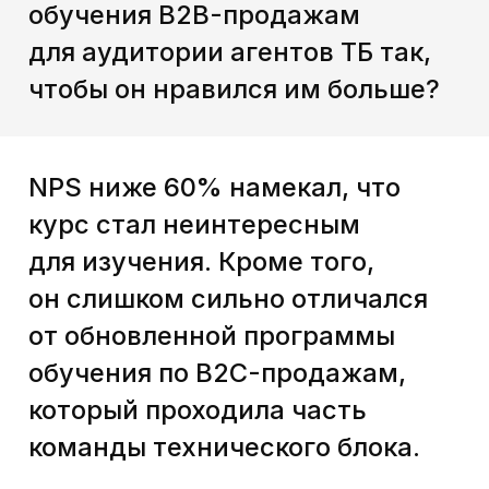
усиливали друг друга, курс
выглядел современным.
Но главное — чтобы читателям
были понятны приемы и техники
продаж, которым мы хотели
их научить.
Вот какие приемы
мы использовали, чтобы
превратить курс в конфетку:
Прием № 1
Начинаем с «зачем»