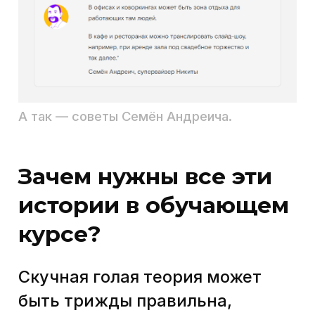
если? Что если…
Да, действительно. Всё так.
Несмотря на то что все люди
лучше запоминают
информацию в виде истории
(это обосновано строением
мозга, которое оттачивалось
эволюцией), всё-таки
у некоторых людей такая форма
подачи знаний будет вызывать
скепсис. Миллениалы плюс
история — сто раз да! А те, кто
постарше, на вымышленных
персонажей могут
отреагировать с недоверием:
«Как-то всё несерьезно, даже