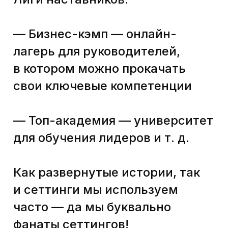
из этих ребят не понял бы
инсталлятор дядя Вова
в фиолетовом комбинезоне,
который в прошлый вторник
устанавливал вам
видеонаблюдение.
Что мы делаем, чтобы
попасть в tone
of voice?
Для каждого проекта
подбираем такую тональность
коммуникации, которая лучше
всего будет соответствовать
героям. Для этого проводим