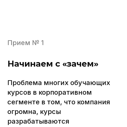
для сотрудника.
Не «вы научитесь продавать»,
а «вы заработаете на 12%
больше, используя эту модель
построения отношений
с клиентами».
Это может быть рассылка,
баннеры на внутренней
обучающей платформе
компании, квесты, ролики.
Главная цель — донести
ценность и значимость курса