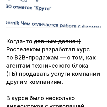
в видео появлялись какие-то
схемы, но интерактива
не хватало.
Какое-то время сотрудники
компании активно проходили
курс, но NPS становился всё
ниже и ниже, и возник вопрос
об эффективности курса в том
виде, что он был.
Агенты технического блока (ТБ) — это те,
кто непосредственно устанавливает
оборудование и подключает к нему
абонентов. Например, роутер у вас
в квартире. Дополнительная обязанность
агентов ТБ — продавать клиентам (в этом
случае компаниям) дополнительные
услуги Ростелекома.