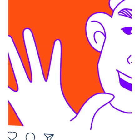
Когда-то
давным давно :)
Ростелеком разработал курс
по B2B-продажам — о том, как
агентам технического блока
(ТБ) продавать услуги компании
другим компаниям.
В курсе было несколько
видеоуроков с «говорящей
головой» — тренер
рассказывал, как нужно
предлагать услуги, иногда