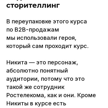
Да это и не новость вовсе, но!
Исследования показывают, что
люди лучше запоминают
истории, чем статистику.
В Стэнфордском университете
студентов просили произнести
минутную речь, содержащую
три примера статистических
данных и одну историю. Только
5% процентов слушателей
помнили данные статистики,
в то время как 63% помнили
истории.