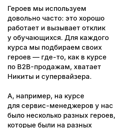
Прием № 3
Визуализируем
Чтобы история реально
работала, нужен не только
хороший текст, но и крутая
визуальная упаковка. Никому
(или почти никому)
не интересно смотреть фильмы
90-х с одноголосым переводом,
нам подавай HD-качество
и Dolby Digital. С курсами
то же самое.
Предыдущая версия курса