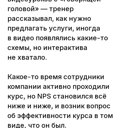
С этим вопросом Ростелеком
и пришел в Тру: как можно
переупаковать программу
обучения B2B-продажам
для аудитории агентов ТБ так,
чтобы он нравился им больше?
NPS ниже 60% намекал, что
курс стал неинтересным
для изучения. Кроме того,
он слишком сильно отличался
от обновленной программы
обучения по B2C-продажам,
который проходила часть