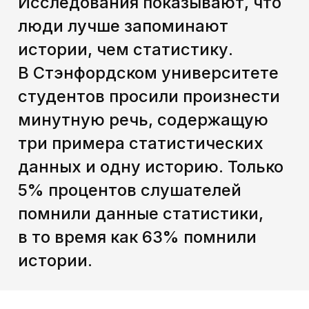
Как развернутые истории, так
и сеттинги мы используем
часто — да мы буквально
фанаты сеттингов!
Мы собираем идеи в отдельный
файлик, регулярно обновляем
его и даже планируем
поделиться этим сокровищем.
Можно подписаться
на телеграм-канал Юли
Максиной
t.me/achtotakmozhno
,
скоро там появится список
сеттингов Тру.