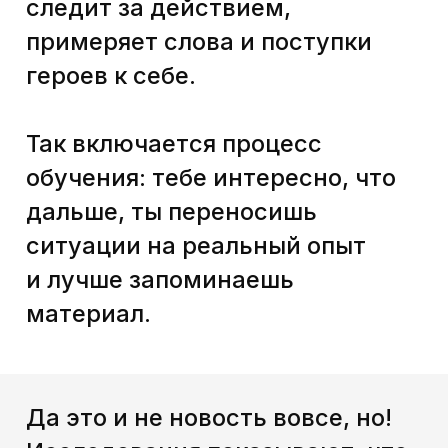
— Кафе «Фидбэчная» — место,
где обучают давать обратную
связь.
— Лига наставников — место,
где можно стать наставником
для начинающих специалистов
и даже побороться за кубок
Лиги наставников.
— Бизнес-кэмп — онлайн-
лагерь для руководителей,
в котором можно прокачать
свои ключевые компетенции
— Топ-академия — университет
для обучения лидеров и т. д.