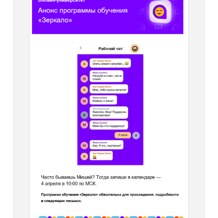
А так — советы Семён Андреича.
Зачем нужны все эти
истории в обучающем
курсе?
Скучная голая теория может
быть трижды правильна,
но абсолютно не интересна: она
не будет вовлекать. Зато, когда
мы помещаем героев
в определенные ситуации,
знакомые читателям, они