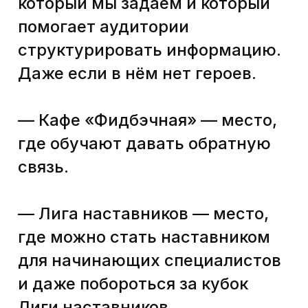
Tone of voice (стиль общения)
помогает привлечь внимание
аудитории — зацепить родными
им словечками. В каждой
компании свои культура и стиль
общения, они формируют
эмоциональную связь
с аудиторией.
Почти у каждой специальности
есть свой «птичий» язык.
Послушайте, как разговаривают
между собой консультанты,
и сравните с тем, как общаются
в узком кругу программисты.
А потом пойдите в комнату
к маркетологам и окончательно
убедитесь, что ни одного