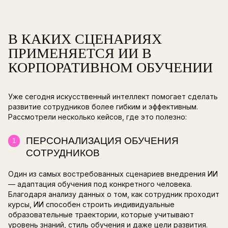
применить знания в реальной работе.
Еще один важный фактор для корпоративного
— распределенные команды и гибридный форм
Людям нужно учиться в удобное время и в св
В таких условиях очных тренингов и программ
недостаточно (или их невозможно применять 
Поэтому активно внедряются инструменты, к
могут помочь сделать обучение более гибким
персональным и тесно связанным с реальными
По данным Digital Learning, уже около 13,5% р
компаний
используют ИИ
для разработки учеб
материалов, а число компаний, которые совсе
задействуют ИИ, за последний год значитель
сократилось. Это показывает, что ИИ всё чащ