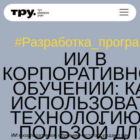
#Разработка_программ
ИИ В
КОРПОРАТИВНО
ОБУЧЕНИИ: КАК
ИСПОЛЬЗОВАТЬ
ТЕХНОЛОГИЮ С
ПОЛЬЗОЙ ДЛЯ
ИИ в корпоративном обучении часто обсуждают как
ЛЮДЕЙ И
универсальное решение: он должен ускорить
обучение, снизить нагрузку на команды и сделать
развитие сотрудников более персональным. На
БИЗНЕСА
практике всё сложнее и интереснее.