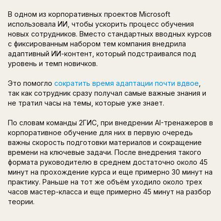
Третий сценарий — это снижение ручной нагру
команды, которые создают и поддерживают о
Нейросети помогают:
генерировать базовый контент и учебные м
создавать задания, тесты и интерактивные 
обрабатывать результаты, анализировать п
вовлеченность;
автоматизировать уведомления и сопрово
участников.
Раньше все эти процессы ложились на хрупки
L&D-специалистов и HR-команд. Теперь ИИ мо
на себя часть этих задач, освободив людей д
стратегического планирования, фасилитации с
работы с командой.