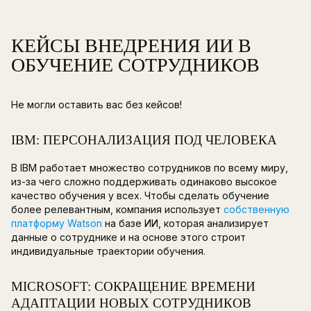
работы (
learning in the flow of work
), когда обуч
навыкам аккуратно вплетается в ежедневные 
таком случае ИИ может:
подсказывать полезные знания в нужный мо
формировать теоретические модули по кон
задаче;
объяснять сложный момент на актуальных п
Это особенно важно для распределенных ком
сотрудник хочет получить помощь в момент
взаимодействия с задачей.
АВТОМАТИЗАЦИЯ РУТИНЫ L&D-
3
КОМАНД