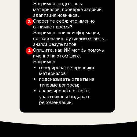
корпоративное обучение для них в первую о
Например: подготовка
важны скорость подготовки материалов и со
ПОДКАСТ
материалов, проверка заданий,
адаптация новичков.
времени на ключевые задачи. После внедрени
Подкаст «Обучение — что
Спросите себя: что именно
2.
формата руководителю в среднем достаточно
дальше»
отнимает время?
минут на прохождение курса и еще примерно 
Например: поиск информации,
согласование, рутинные ответы,
практику. Раньше на тот же объём уходило ок
анализ результатов.
часов мастер-класса и еще примерно 45 минут
СЛУШАТЬ
Опишите, как ИИ мог бы помочь
3.
теории.
именно на этом шаге.
Например:
генерировать черновики
материалов;
подсказывать ответы на
типовые вопросы;
РИСКИ И ОГРАНИЧЕНИЯ
анализировать ответы
участников и выдавать
ВНЕДРЕНИИ ИИ
рекомендации.
В КОРПОРАТИВНОМ
ОБУЧЕНИИ
с
е
д
и
з
а
н
а
м
КОНТАКТЫ
л
и