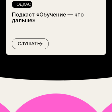
Вы хотели бы получать
рассылку от нас?
ДА
ИНТЕРАКТИВ: КАРТА
ПРИМЕНЕНИЯ ИИ
©2025
ИП Максина Ю.
+7 (967) 086-86-72
yulia@trueducation.ru