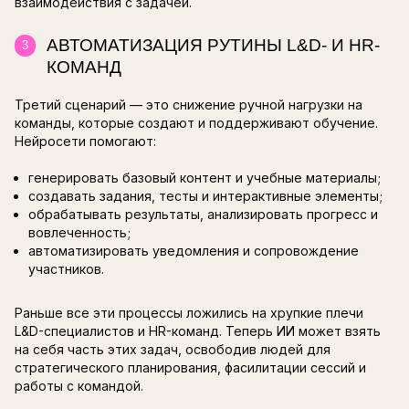
Один из самых востребованных сценариев вн
— адаптация обучения под конкретного челов
Благодаря анализу данных о том, как сотрудн
курсы, ИИ способен строить индивидуальные
образовательные траектории, которые учиты
уровень знаний, стиль обучения и даже цели р
Это значит, что каждый получит именно тот ко
задания, которые нужны ему здесь и сейчас.
Такой подход помогает удерживать внимание,
разрыв между потребностями сотрудника и м
обучения, а также повышает мотивацию к обу
LEARNING IN THE FLOW OF W
2
Еще один сценарий в L&D называется обучени