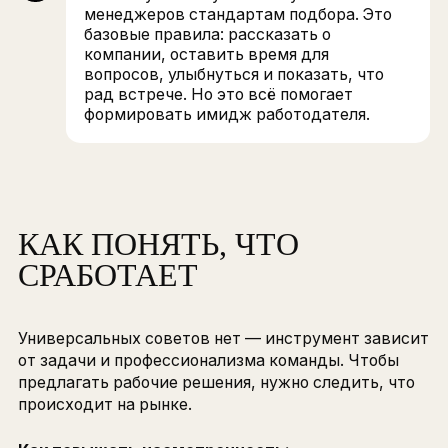
Договориться
со всеми участниками
процесса про честность.
Провести
внешние и внутренние
исследования. Потенциальных кандидат
тех, кто нам интересен, — и сотруднико
тех, которые достигают результатов и
воплощают ценности компании. В итоге
получаем образ целевой аудитории: с
мотиваторами, цитатами, языком и стил
общения.
Составить
стратегию позиционирования
которая отвечает на вопросы: кто мы, чт
о себе рассказываем и кому. Если этот э
сделан неправильно, компания рискует
привлечь не ту аудиторию и удивляться,
почему кандидаты не приживаются.