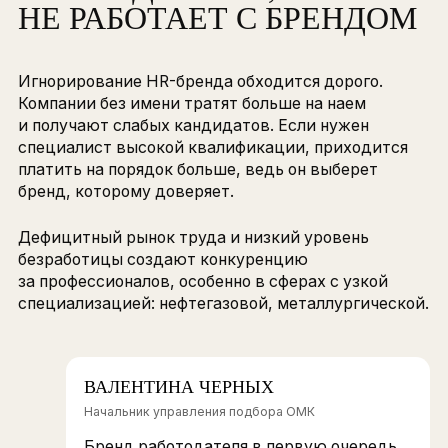
и синтетического каучука сделано
буквально всё вокруг), это был
беспрецедентный результат, который
помог подтянуть имидж всей
нефтехимической отрасли.
Мы конкурировали за специалистов
с Газпромом, Яндексом, банками.
Приходилось доказывать, что
нефтехимия — это престижно, это
интересные задачи и современные
заводы.
РИСКИ ДЛЯ ТЕХ, КТО
НЕ РАБОТАЕТ С БРЕНД