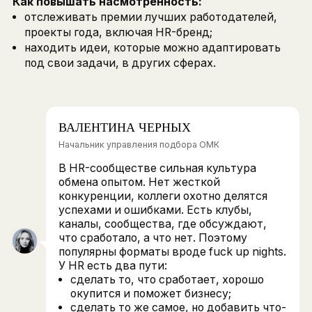
Проверить
ключевые точки контакта с
сотрудником (employee journey map — EJ
Это помогает увидеть весь опыт человека
звонка после отклика до собеседования.
Бывает, что рекрутер не отвечает недел
менеджер на интервью не представляет
или общается как на допросе. Всё это
разрушает впечатление о компании.
ВАЛЕНТИНА ЧЕРНЫХ
Начальник управления подбора ОМК
Очень часто люди отказываются не из
за условий, а потому что на интервью
компания ведет себя неприветливо ил
вообще пропадает без обратной связи.