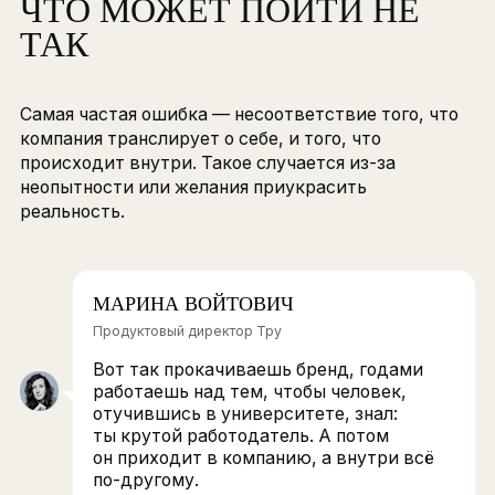
РЕАЛЬНО ЛИ ОЦЕНИТЬ
ЭФФЕКТИВНОСТЬ
ПРОЕКТОВ
В
долгосрочных
проектах, связанных с имид
компании, посчитать эффективность сложно.
С
краткосрочными
задачами это работает.
Пример — запуск набора на
стажировку:
создаем коммуникационный пакет;
выбираем площадки для целевой аудитории
запускаем кампанию;
следим за воронкой найма — количеством