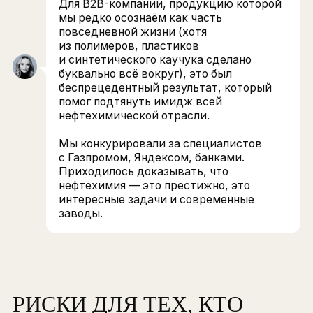
ОТРАСЛИ
Иногда работодатели объединяются. Наприме
проводят кейс-чемпионаты для инженерных
специальностей. Это работа на будущее.
ВАЛЕНТИНА ЧЕРНЫХ
Начальник управления подбора ОМК
СИБУР несколько лет работал над
узнаваемостью и занял первое место
в рейтинге работодателей HeadHunter
Для B2B-компании, продукцию которо
мы редко осознаём как часть
повседневной жизни (хотя
из полимеров, пластиков