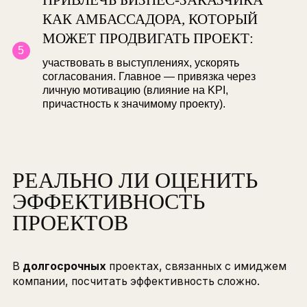
Важен заказчик из бизнеса, например дирек
производства с нехваткой сотрудников.
ЗАФИКСИРОВАТЬ ЦЕЛЕВЫЕ
МЕТРИКИ
— укомплектованность, текучесть,
приживаемость.
СДЕЛАТЬ ДИАГНОСТИКУ ВОРОН
ПОДБОРА ВМЕСТЕ С ЗАКАЗЧИК
На каком из этапов проблема: люди о нас не
знают, не откликаются, не понимают, где
откликаться, или знают, но не хотят.