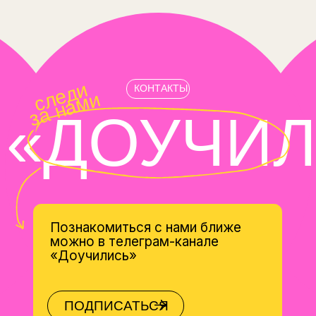
и это очень убедительно.
Черкизово
— проект «Нежность» про
женщин в неженских профессиях:
на производстве или за управлением
сложными машинами. Свежо, красиво
и актуально.
Сильный HR-бренд помогает привлечь лучших.
Следующий шаг — сделать так, чтобы они
захотели остаться.