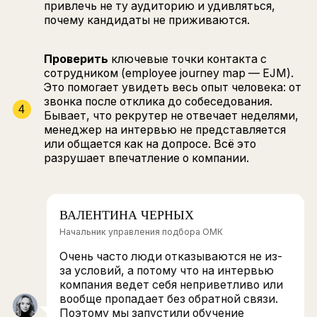
неопытности или желания приукрасить
реальность.
МАРИНА ВОЙТОВИЧ
Продуктовый директор Тру
Вот так прокачиваешь бренд, годами
работаешь над тем, чтобы человек,
отучившись в университете, знал:
ты крутой работодатель. А потом
он приходит в компанию, а внутри всё
по-другому.
Что делать: