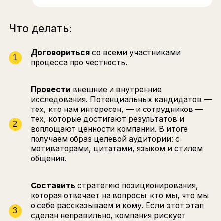
откликов, конверсией на этапах, где возник
отказы;
корректируем кампанию в режиме day-to-da
Через пару месяцев есть измеримый результа
качественный набор стажеров. Расходы на
кампанию оправданны.
ЧТО МОЖЕТ ПОЙТИ НЕ
ТАК
Самая частая ошибка — несоответствие того, 
компания транслирует о себе, и того, что
происходит внутри. Такое случается из-за